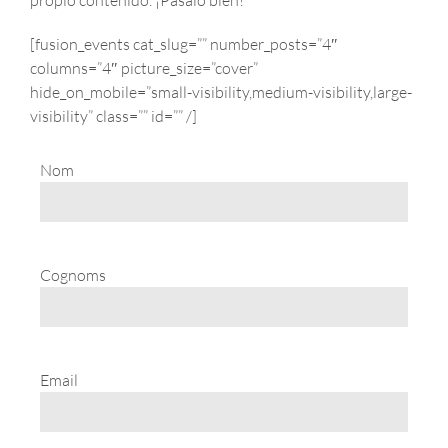
propio contenido. ¡Pásalo bien!
[fusion_events cat_slug=”” number_posts=”4″
columns=”4″ picture_size=”cover”
hide_on_mobile=”small-visibility,medium-visibility,large-
visibility” class=”” id=”” /]
Nom
Cognoms
Email