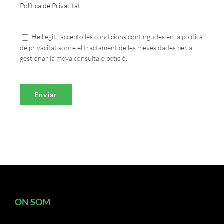
Política de Privacitat
.
He llegit i accepto les condicions contingudes en la política
de privacitat sobre el tractament de les meves dades per a
gestionar la meva consulta o petició.
ON SOM