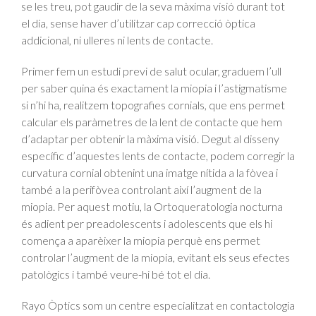
se les treu, pot gaudir de la seva màxima visió durant tot
el dia, sense haver d’utilitzar cap correcció òptica
addicional, ni ulleres ni lents de contacte.
Primer fem un estudi previ de salut ocular, graduem l’ull
per saber quina és exactament la miopia i l’astigmatisme
si n’hi ha, realitzem topografies cornials, que ens permet
calcular els paràmetres de la lent de contacte que hem
d’adaptar per obtenir la màxima visió. Degut al disseny
específic d’aquestes lents de contacte, podem corregir la
curvatura cornial obtenint una imatge nítida a la fòvea i
també a la perifòvea controlant així l’augment de la
miopia. Per aquest motiu, la Ortoqueratologia nocturna
és adient per preadolescents i adolescents que els hi
comença a aparèixer la miopia perquè ens permet
controlar l’augment de la miopia, evitant els seus efectes
patològics i també veure-hi bé tot el dia.
Rayo Òptics som un centre especialitzat en contactologia