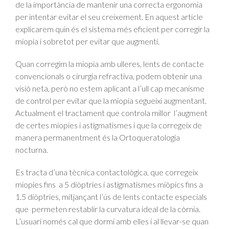
de la importància de mantenir una correcta ergonomia
per intentar evitar el seu creixement. En aquest article
explicarem quin és el sistema més eficient per corregir la
miopia i sobretot per evitar que augmenti.
Quan corregim la miopia amb ulleres, lents de contacte
convencionals o cirurgia refractiva, podem obtenir una
visió neta, però no estem aplicant a l’ull cap mecanisme
de control per evitar que la miopia segueixi augmentant.
Actualment el tractament que controla millor l’augment
de certes miopies i astigmatismes i que la corregeix de
manera permanentment és la Ortoqueratologia
nocturna.
Es tracta d’una tècnica contactològica, que corregeix
miopies fins a 5 diòptries i astigmatismes miòpics fins a
1.5 diòptries, mitjançant l’ús de lents contacte especials
que permeten restablir la curvatura ideal de la còrnia.
L’usuari només cal que dormi amb elles i al llevar-se quan